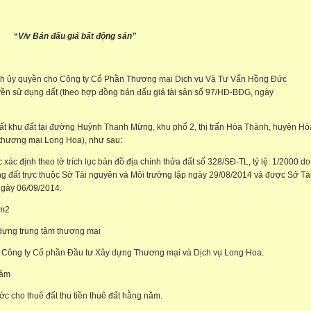
“
V/v Bán đấu giá bất động sản”
Ninh ủy quyền cho Công ty Cổ Phần Thương mại Dịch vụ Và Tư Vấn Hồng Đức
n sử dụng đất (theo hợp đồng bán đấu giá tài sản số 97/HĐ-BĐG, ngày
t khu đất tại đường Huỳnh Thanh Mừng, khu phố 2, thị trấn Hòa Thành, huyện Hò
 thương mại Long Hoa), như sau:
xác định theo tờ trích lục bản đồ địa chính thửa đất số 328/SĐ-TL, tỷ lệ: 1/2000 do
 đất trực thuộc Sở Tài nguyên và Môi trường lập ngày 29/08/2014 và được Sở Tà
ngày 06/09/2014.
 m
2
ựng trung tâm thương mại
Công ty Cổ phần Đầu tư Xây dựng Thương mại và Dịch vụ Long Hoa.
năm
cho thuê đất thu tiền thuê đất hằng năm.