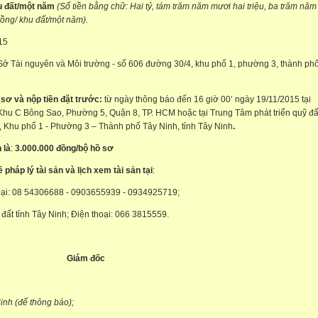
u đất/một năm
(Số tiền bằng chữ:
Hai tỷ, tám trăm năm mươi hai triệu, ba trăm năm
ồng/
khu đất/một năm)
.
15
Sở Tài nguyên và Môi trường - số 606 đường 30/4, khu phố 1, phường 3, thành ph
 sơ
và
nộp
tiền đặt trước
:
từ ngày thông báo đến 16 giờ 00’ ngày 19/11/2015 tại
Khu C Bông Sao, Phường 5, Quận 8, TP. HCM hoặc tại Trung Tâm phát triển quỹ đấ
 Khu phố 1 - Phường 3 – Thành phố Tây Ninh, tỉnh Tây Ninh
.
 là
:
3
.000.000
đồng/bộ hồ sơ
ề pháp lý tài sản và lịch xem tài sản tại
:
i: 08 54306688 - 0903655939 - 0934925719;
 đất tỉnh Tây Ninh; Điện thoại: 066 3815559.
Giám đốc
inh (để thông báo);