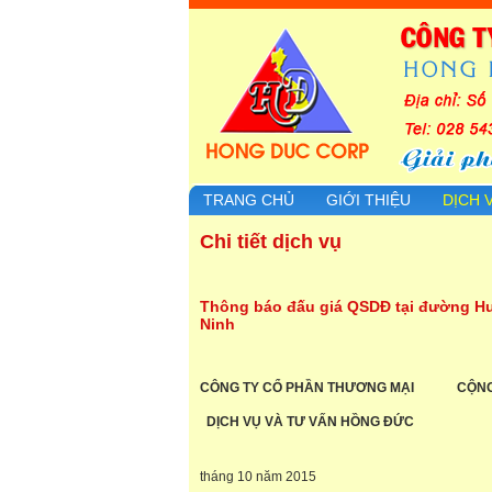
TRANG CHỦ
GIỚI THIỆU
DỊCH 
Chi tiết dịch vụ
Thông báo đấu giá QSDĐ tại đường Hu
Ninh
CÔNG TY CỔ PHẦN TH
ƯƠNG MẠI
CỘNG HÒA
DỊCH VỤ VÀ TƯ VẤN HỒNG ĐỨC
Độc lập
tháng 10 năm 2015