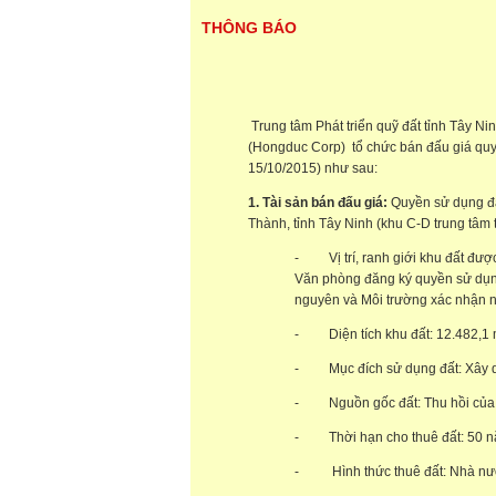
THÔNG BÁO
Trung tâm Phát triển quỹ đất tỉnh Tây 
(Hongduc Corp) tổ chức bán đấu giá quyề
15/10/2015) như sau:
1.
Tài sản bán đấu giá:
Quyền sử dụng đấ
Thành, tỉnh Tây Ninh (khu C-D trung tâm
- Vị trí, ranh giới khu đất được 
Văn phòng đăng ký quyền sử dụng
nguyên và Môi trường xác nhận 
- Diện tích khu đất: 12.482,1
- Mục đích sử dụng đất: Xây d
- Nguồn gốc đất: Thu hồi của 
- Thời hạn cho thuê đất: 50 
- Hình thức thuê đất: Nhà nước 