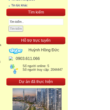
Tin tức khác
Tìm kiếm
Hỗ trợ trực tuyến
a
Huỳnh Hồng Đức
0903.611.066
i
Số người online: 5
Số người truy cập: 2044447
Dự án đã thực hiện