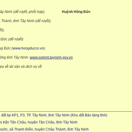
Tây Ninh (để n/yết, phối hợp);
Huỳnh Hồng Đức
òa Thành, tỉnh Tây Ninh (để n/yết);
n bán đấu giá (để n/yết);
V Và TV Hồng Đức (để n/yết)
ng Đức (
www.hongducco.vn
)
ờng tỉnh Tây Ninh:
www.sotnmt.tayninh.gov.vn
ia về tài sản và dịch vụ về
c Quản lý công sản)
t tại KP1, P3, TP. Tây Ninh, tỉnh Tây Ninh (Khu đất Bảo tàng tỉnh)
hị trấn Tân Châu, huyện Tân Châu, tỉnh Tây Ninh
ước, xã Thanh Điền, huyện Châu Thành, tỉnh Tây Ninh