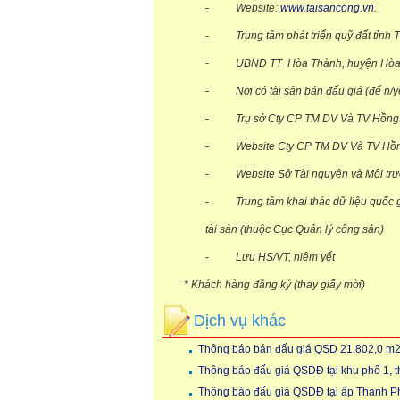
-
Website:
www.taisancong.vn
.
-
Trung tâm phát triển quỹ đất tỉnh 
-
UBND TT Hòa Thành, huyện H
-
Nơi có tài sả
-
Trụ sở Cty CP TM D
-
Website Cty CP TM DV Và TV Hồ
-
Website Sở Tài nguyên và Môi trư
-
Trung tâm khai thác dữ liệu quốc g
tài sản (thuộc Cụ
-
Lưu HS/VT, niêm yết
* Khách hàng đăng ký (thay giấy mời)
Dịch vụ khác
Thông báo bán đấu giá QSD 21.802,0 m2 đấ
Thông báo đấu giá QSDĐ tại khu phố 1, t
Thông báo đấu giá QSDĐ tại ấp Thanh Ph