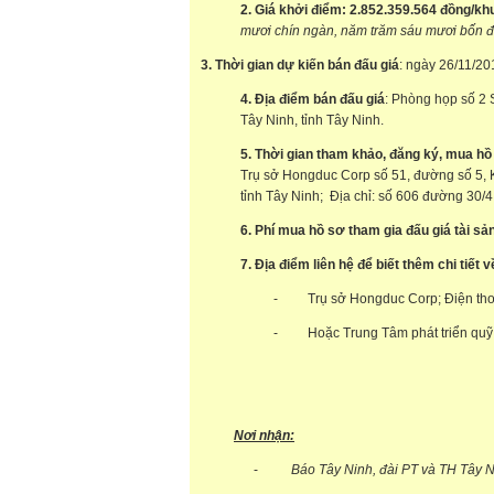
2.
Giá khởi điểm:
2.852.359.564 đồng/kh
mươi chín ngàn, năm trăm sáu mươi bốn
đ
3.
Thời gian dự kiến bán đấu giá
: ngày 26/11/20
4.
Địa điểm bán đấu giá
: Phòng họp số 2 
Tây Ninh, tỉnh Tây Ninh.
5. Thời gian
tham khảo,
đăng ký,
mua hồ
Trụ sở Hongduc Corp số 51, đường số 5, 
tỉnh Tây Ninh; Địa chỉ: số 606 đường 30/4,
6.
Phí mua hồ sơ tham gia đấu giá tài sản
7
.
Địa điểm liên hệ để biết thêm chi tiết v
- Trụ sở Hongduc Corp; Điện thoạ
- Hoặc Trung Tâm phát triển quỹ
Nơi nhận:
-
Báo Tây Ninh, đài PT và TH Tây N