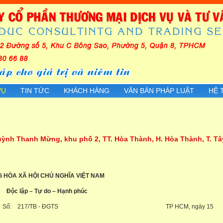
VỤ
TIN TỨC
KHÁCH HÀNG
VĂN BẢN PHÁP LUẬT
HỆ 
ỳnh Thanh Mừng, khu phố 2, TT. Hòa Thành, H. Hòa Thành, T. Tâ
 XÃ HỘI CHỦ NGHĨA VIỆT NAM
 – Tự do – Hạnh phúc
Số: 217/TB - ĐGTS TP HCM, ngày 15