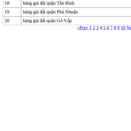
18
bảng giá đất quận Tân Bình
19
bảng giá đất quận Phú Nhuận
20
bảng giá đất quận Gò Vấp
«Prev
1
2
3
4
5
6
7
8
9
10
Ne
CÔNG TY CỔ PHẦN THƯƠNG MẠI DỊCH VỤ VỤ 
Địa chỉ: Số 2 đường số 5, Khu C Bông Sao, Phường Bì
Tel: (028) 54306688 - Fax: (028) 54306689
Email: huynhhongduc2008@yahoo.com.vn - Website: 