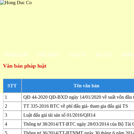
TRANG CHỦ
GIỚI THIỆU
DỊCH VỤ
TIN TỨC
KHÁC
Văn bản pháp luật
STT
Tên văn bản
1
QĐ 44-2020 QĐ-BXD ngày 14/01/2020 về suất vốn đầu 
2
TT 335-2016 BTC về phí đấu giá- tham gia đấu giá TS
3
Luật đấu giá tài sản số 01/2016/QH14
4
Thông tư 38/2014/TT-BTC ngày 28/03/2014 của Bộ Tài 
5
Thông tư 36/2014/TT-BTNMT ngày 30 tháng 6 năm 201