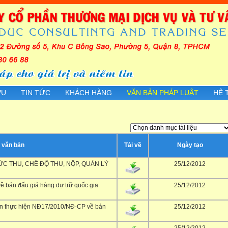
VỤ
TIN TỨC
KHÁCH HÀNG
VĂN BẢN PHÁP LUẬT
HỆ 
 văn bản
Tải về
Ngày tạo
MỨC THU, CHẾ ĐỘ THU, NỘP, QUẢN LÝ
25/12/2012
ề bán đấu giá hàng dự trữ quốc gia
25/12/2012
n thực hiện NĐ17/2010/NĐ-CP về bán
25/12/2012