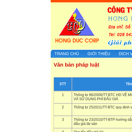
TRANG CHỦ
GIỚI THIỆU
DỊCH 
Văn bản pháp luật
STT
Tên
1
Thông tư 96/2006/TT-BTC HD VỀ 
VÀ SỬ DỤNG PHÍ ĐẤU GIÁ
2
Thông tư 25/2011/TT-BTC quy định v
3
Thông tư 23/2010/TT-BTP hướng dẫ
đấu giá tài sản