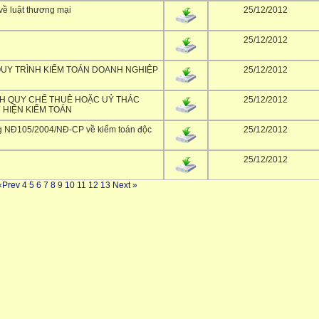
về luật thương mại
25/12/2012
25/12/2012
QUY TRÌNH KIỂM TOÁN DOANH NGHIỆP
25/12/2012
NH QUY CHẾ THUÊ HOẶC UỶ THÁC
25/12/2012
 HIỆN KIỂM TOÁN
g NĐ105/2004/NĐ-CP về kiểm toán độc
25/12/2012
25/12/2012
«Prev
4
5
6
7
8
9
10
11
12
13
Next »