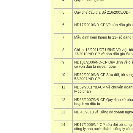
4
Quy tắc đấu giá lùi
5
Quy chế đấu giá Số 216/2005/QĐ-T
6
NĐ17/2010/NĐ-CP Về bán đấu giá t
7
Mẫu đính kèm thông tư 23- sổ đăng k
8
Chỉ thị 18/2011/CT-UBND Về việc tri
17/2010/NĐ-CP về bán đấu giá tài s
9
NĐ101/2006/NĐ-CP Quy định về giấ
có vốn đầu tư nước ngoài
10
NĐ62/2010/NĐ-CP Sửa đổi, bổ sung 
53/2007/NĐ-CP
11
NĐ59/2011/NĐ-CP Về chuyển doanh
ty cổ phần
12
NĐ53/2007/NĐ-CP Quy định xử phạt 
hoạch và đầu tư
13
NĐ 43/2010 về Đăng ký doanh nghi
14
NĐ17/2006/N§-CP sửa đổi bổ sung l
công ty nhà nước thành công ty cổ 