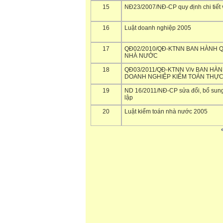
15
NĐ23/2007/NĐ-CP quy định chi tiết 
16
Luật doanh nghiệp 2005
17
QĐ02/2010/QĐ-KTNN BAN HÀNH 
NHÀ NƯỚC
18
QĐ03/2011/QĐ-KTNN V/v BAN HÀ
DOANH NGHIỆP KIỂM TOÁN THỰC
19
ND 16/2011/NĐ-CP sửa đổi, bổ sun
lập
20
Luật kiểm toán nhà nước 2005