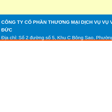
CÔNG TY CỔ PHẦN THƯƠNG MẠI DỊCH VỤ VỤ 
ĐỨC
Địa chỉ: Số 2 đường số 5, Khu C Bông Sao, Phườn
Minh
Tel: (028) 54306688 - Fax: (028) 54306689
Email: huynhhongduc2008@yahoo.com.vn - Websi